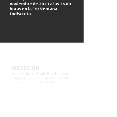
𝗻𝗼𝘃𝗶𝗲𝗺𝗯𝗿𝗲 𝗱𝗲 𝟮𝟬𝟮𝟯 𝗮 𝗹𝗮𝘀 𝟭𝟲.𝟬𝟬
𝗵𝗼𝗿𝗮𝘀 𝗲𝗻 𝗹𝗮 Sala 𝗩𝗲𝗻𝘁𝗮𝗻𝗮
𝗜𝗻𝗱𝗶𝘀𝗰𝗿𝗲𝘁𝗮.
DIRECCIÓN
Avenida Javier Prado Este N.° 4600
Urbanización Fundo Monterrico Chico
Distrito de Santiago de Surco
Provincia y Departamento de Lima
Política de Protección de Datos