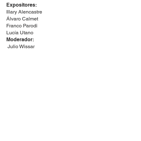
Expositores:
Illary Alencastre
Álvaro Calmet
Franco Parodi
Lucía Utano
Moderador:
Julio Wissar
DIRECCIÓN
Avenida Javier Prado Este N.° 4600
Urbanización Fundo Monterrico Chico
Distrito de Santiago de Surco
Provincia y Departamento de Lima