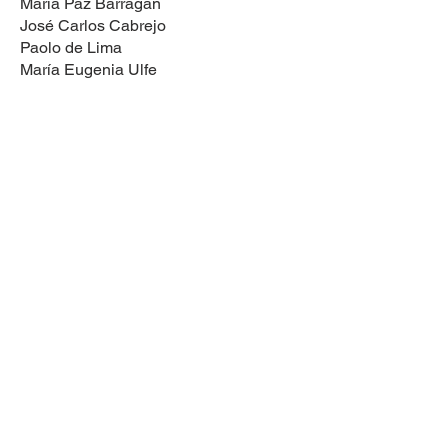
Maria Paz Barragán
José Carlos Cabrejo
Paolo de Lima
María Eugenia Ulfe
DIRECCIÓN
Avenida Javier Prado Este N.° 4600
Urbanización Fundo Monterrico Chico
Distrito de Santiago de Surco
Provincia y Departamento de Lima
Política de Protección de Datos
Mesa de partes