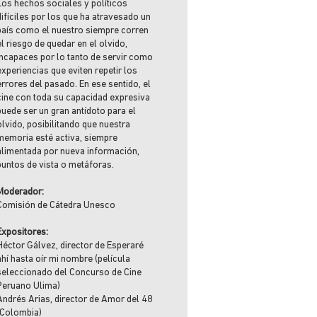
Los hechos sociales y políticos
difíciles por los que ha atravesado un
país como el nuestro siempre corren
el riesgo de quedar en el olvido,
incapaces por lo tanto de servir como
experiencias que eviten repetir los
errores del pasado. En ese sentido, el
cine con toda su capacidad expresiva
puede ser un gran antídoto para el
olvido, posibilitando que nuestra
memoria esté activa, siempre
alimentada por nueva información,
puntos de vista o metáforas.
Moderador:
Comisión de Cátedra Unesco
Expositores:
Héctor Gálvez, director de Esperaré
ahí hasta oír mi nombre (película
seleccionado del Concurso de Cine
Peruano Ulima)
Andrés Arias, director de Amor del 48
(Colombia)