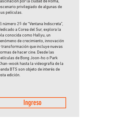
fascinación por la ciudad de Roma,
escenario privilegiado de algunas de
sus películas.
El número 25 de “Ventana Indiscreta”,
dedicado a Corea del Sur, explora la
ola conocida como Hallyu, un
fenómeno de crecimiento, innovación
y transformación que incluye nuevas
formas de hacer cine. Desde las
películas de Bong Joon-ho o Park
Chan-wook hasta la videografía de la
banda BTS son objeto de interés de
esta edición.
Ingreso