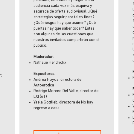
películas, difundirlas y llegar a una
audiencia cada vez más esquiva y
saturada de oferta audiovisual. ¿Qué
estrategias seguir para tales fines?
¿Qué riesgos hay que asumir? ¿Qué
t
puertas hay que saber tocar? Estas
son algunas de las cuestiones que
nuestros invitados compartirán con el
público.
Moderador:
Nathalie Hendrickx
Expositores:
r;
Andrea Hoyos, directora de
Autoerótica
Rodrigo Moreno Del Valle, director de
LXI (61)
Yaela Gottlieb, directora de No hay
regreso a casa