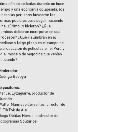
filmación de películas durante un buen
tiempo y una economía colapsada, los
cineastas peruanos buscaron las
formas posibles para seguir haciendo
cine. ¿Cómo lo hicieron? ¿Qué
cambios debieron incorporar en sus
procesos? ¿Qué vislumbran en el
mediano y largo plazo en el campo de
la producción de películas en el Perú y
en el modelo de negocios que venían
utilizando?
Moderador:
Rodrigo Bedoya
Expositores:
Manuel Eyzaguirre, productor de
Querido
Walter Manrique Cervantes, director de
El TikTok de Ale
Diego Oblitas Novoa, codirector de
Fotogramas Solitarios