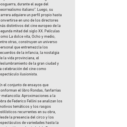
posguerra, durante el auge del
“neorrealismo italiano”. Luego, su
carrera adquiere un perfil propio hasta
convertirse en uno de los directores
más distintivos del cine europeo de la
segunda mitad del siglo XX. Películas
como La dolce vita, Ocho y medio,
entre otras, construyen un universo
personal que entremezcla los
recuerdos de la infancia, la nostalgia
de la vida provinciana, el
deslumbramiento de la gran ciudad y
la celebración del cine como
espectáculo ilusionista.
En el conjunto de ensayos que
conforman el libro Rondas, fanfarrias
y melancolía: Aproximaciones a la
obra de Federico Fellini se analizan los
motivos temáticos y los rasgos
estilísticos recurrentes en su obra,
desde la presencia del circo y los
espectáculos de variedades hasta la