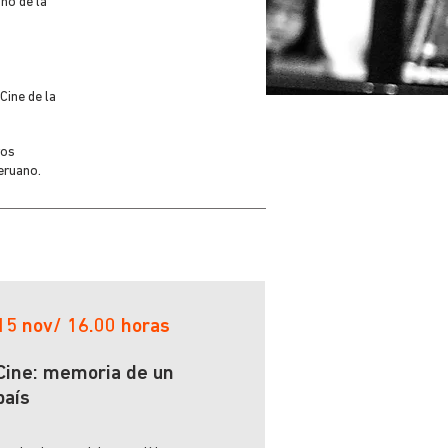
no de la
Cine de la
ros
peruano.
15 nov/ 16.00 horas
Cine: memoria de un
país