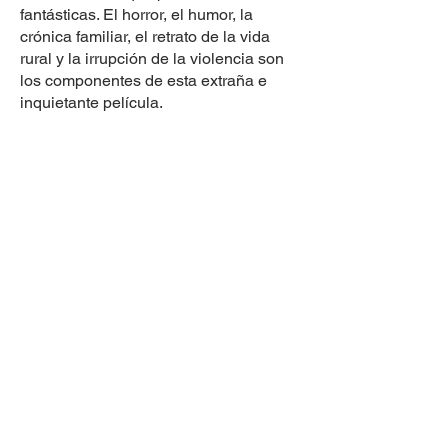
fantásticas. El horror, el humor, la
crónica familiar, el retrato de la vida
rural y la irrupción de la violencia son
los componentes de esta extraña e
inquietante película.
DIRECCIÓN
Avenida Javier Prado Este N.° 4600
Urbanización Fundo Monterrico Chico
Distrito de Santiago de Surco
Provincia y Departamento de Lima
Política de Protección de Datos