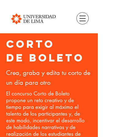
CORTO
DE BOLETO
Crea, graba y edita tu corto de
un día para otro
El concurso Corto de Boleto
propone un reto creativo y de
tiempo para exigir al máximo el
talento de los participantes y, de
este modo, incentivar el desarrollo
de habilidades narrativas y de
realización de los estudiantes de