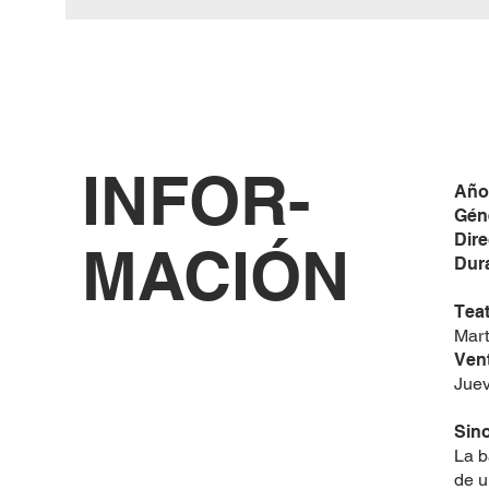
INFOR-
Año
Gén
Dir
MACIÓN
Dur
Teat
Mart
Vent
Juev
Sino
La b
de u