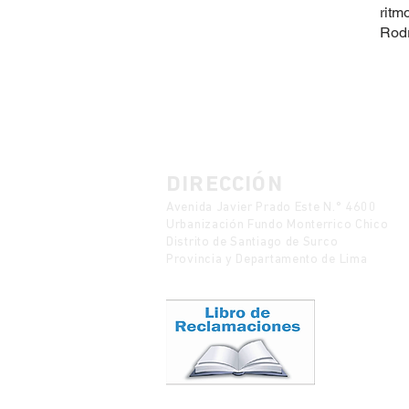
ritm
Rodr
DIRECCIÓN
Avenida Javier Prado Este N.° 4600
Urbanización Fundo Monterrico Chico
Distrito de Santiago de Surco
Provincia y Departamento de Lima