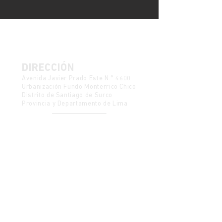
DIRECCIÓN
Avenida Javier Prado Este N.° 4600
Urbanización Fundo Monterrico Chico
Distrito de Santiago de Surco
Provincia y Departamento de Lima
Política de Protección de Datos
Mesa de partes
CONTACTO