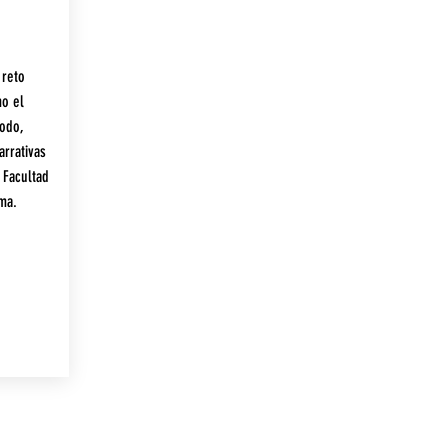
 reto
mo el
modo,
arrativas
 Facultad
ma.