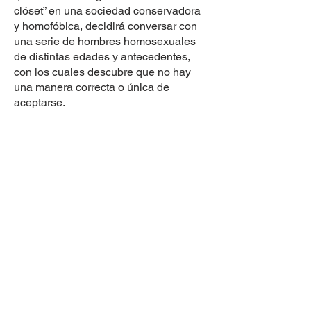
clóset” en una sociedad conservadora
y homofóbica, decidirá conversar con
una serie de hombres homosexuales
de distintas edades y antecedentes,
con los cuales descubre que no hay
una manera correcta o única de
aceptarse.
DIRECCIÓN
Avenida Javier Prado Este N.° 4600
Urbanización Fundo Monterrico Chico
Distrito de Santiago de Surco
Provincia y Departamento de Lima