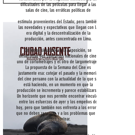
dificultades de las películas para llegar a las
salas de cine, las erráticas políticas de
estímulo provenientes del Estado; pero también
las novedades y expectativas que llegan con la
era digital y la descentralización de la
producción, antes concentrada en Lima.
De forma simultánea a la exposición, se
desarrollan dos concursos nacionales de cine:
uno de cortometrajes y el otro de largometrajes.
La propuesta de la Semana del Cine es
justamente esa: cotejar el pasado y la memoria
del cine peruano con la actualidad de lo que se
está haciendo, en un momento en que la
producción se incrementa y parece estabilizarse.
Un horizonte que nos permite encontrar vínculos
entre los esfuerzos de ayer y los empeños de
hoy, pero que también nos enfrenta a los errores
que no deben repetirse y a los problemas que se
deben sortear.
Ricardo Bedoya