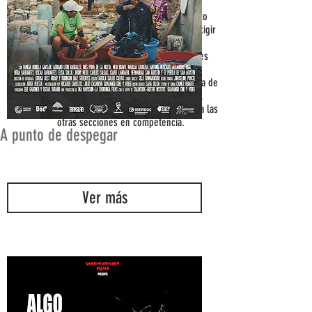
el análisis fílmico. 5 mesas en donde se hablo
acerca de la políticas audiovisuales, la industria
Dicha mecánica, el concurso Corto de Boleto
cinematográfica del Perú, los nuevos formatos y
propone un reto creativo y de tiempo para exigir
plataformas, la composición musical y la función
al máximo el talento de los participantes,
de los festivales de cine
incentivando así el desarrollo de habilidades
narrativas y de realización.
Con ocasión de la Semana del Cine, la muestra de
los cortos en competencia se traslada del
campus al Auditorio Central, para acompañar a las
otras secciones en competencia.
A punto de despegar
Ver más