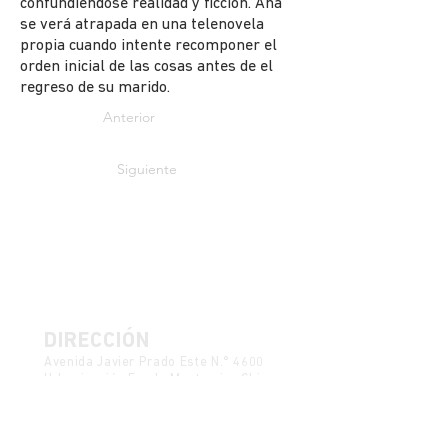
confundiéndose realidad y ficción. Ana
se verá atrapada en una telenovela
propia cuando intente recomponer el
orden inicial de las cosas antes de el
regreso de su marido.
Anterior
Siguiente
DIRECCIÓN
Avenida Javier Prado Este N.° 4600
Urbanización Fundo Monterrico Chico
Distrito de Santiago de Surco
Provincia y Departamento de Lima