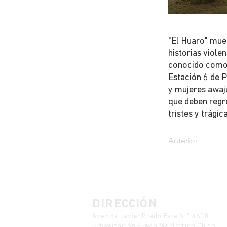
"El Huaro" mues
historias viole
conocido como 
Estación 6 de P
y mujeres awaj
que deben regre
tristes y trágic
Anterior
DIRECCIÓN
Avenida Javier Prado Este N.° 4600
Urbanización Fundo Monterrico Chico