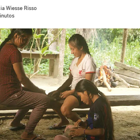
cia Wiesse Risso
inutos