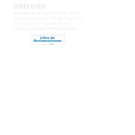
DIRECCIÓN
Avenida Javier Prado Este N.° 4600
Urbanización Fundo Monterrico Chico
Distrito de Santiago de Surco
Provincia y Departamento de Lima
Política de Protección de Datos
Mesa de partes
CONTACTO
semanadelcine@ulima.edu.pe
Código postal 15023
Ediciones anteriores