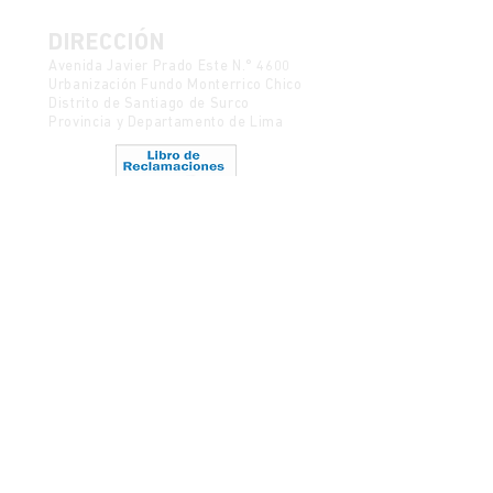
DIRECCIÓN
Avenida Javier Prado Este N.° 4600
Urbanización Fundo Monterrico Chico
Distrito de Santiago de Surco
Provincia y Departamento de Lima
Política de Protección de Datos
Mesa de partes
CONTACTO
semanadelcine@ulima.edu.pe
Código postal 15023
Ediciones anteriores