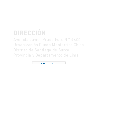
DIRECCIÓN
Avenida Javier Prado Este N.° 4600
Urbanización Fundo Monterrico Chico
Distrito de Santiago de Surco
Provincia y Departamento de Lima
Política de Protección de Datos
Mesa de partes
CONTACTO
semanadelcine@ulima.edu.pe
Código postal 15023