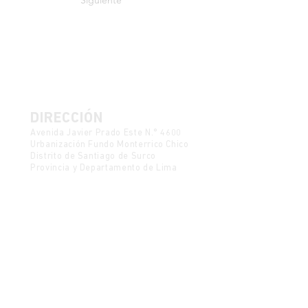
Siguiente
DIRECCIÓN
Avenida Javier Prado Este N.° 4600
Urbanización Fundo Monterrico Chico
Distrito de Santiago de Surco
Provincia y Departamento de Lima
Política de Protección de Datos
Mesa de partes