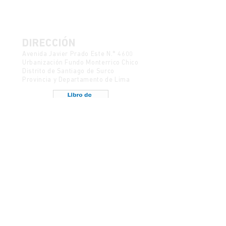
DIRECCIÓN
Avenida Javier Prado Este N.° 4600
Urbanización Fundo Monterrico Chico
Distrito de Santiago de Surco
Provincia y Departamento de Lima
Política de Protección de Datos
Mesa de partes
CONTACTO
semanadelcine@ulima.edu.pe
Código postal 15023