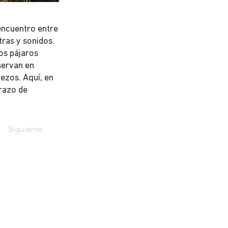
 encuentro entre
tras y sonidos.
os pájaros
servan en
rezos. Aquí, en
brazo de
Siguiente