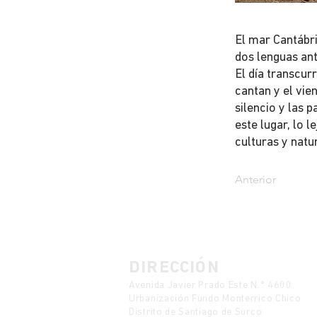
El mar Cantábri
dos lenguas ant
El día transcur
cantan y el vi
silencio y las p
este lugar, lo 
culturas y natu
Anterior
DIRECCIÓN
Avenida Javier Prado Este N.° 4600
Urbanización Fundo Monterrico Chico
Distrito de Santiago de Surco