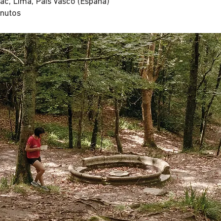
ac, Lima, País Vasco (España)
inutos