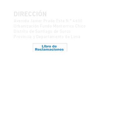
DIRECCIÓN
Avenida Javier Prado Este N.° 4600
Urbanización Fundo Monterrico Chico
Distrito de Santiago de Surco
Provincia y Departamento de Lima
Política de Protección de Datos
Mesa de partes
CONTACTO
semanadelcine@ulima.edu.pe
Código postal 15023
Ediciones anteriores