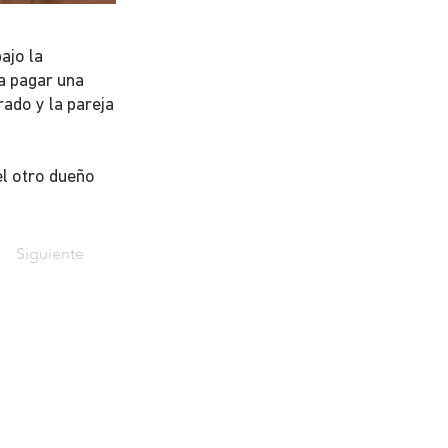
ajo la
a pagar una
rado y la pareja
el otro dueño
Siguiente