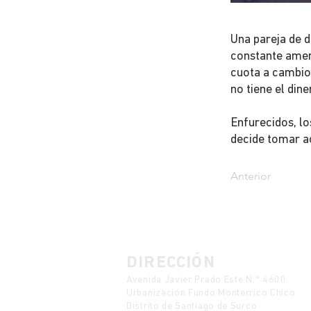
Una pareja de d
constante amen
cuota a cambio 
no tiene el din
Enfurecidos, l
decide tomar a
Anterior
DIRECCIÓN
Avenida Javier Prado Este N.° 4600
Urbanización Fundo Monterrico Chico
Distrito de Santiago de Surco