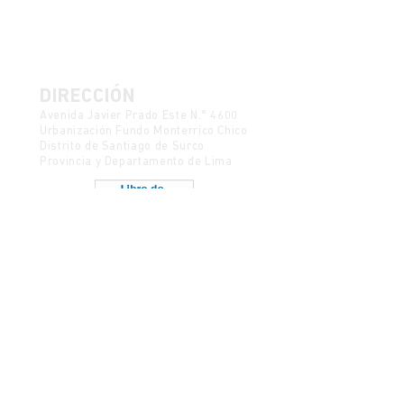
DIRECCIÓN
Avenida Javier Prado Este N.° 4600
Urbanización Fundo Monterrico Chico
Distrito de Santiago de Surco
Provincia y Departamento de Lima
Política de Protección de Datos
Mesa de partes
CONTACTO
semanadelcine@ulima.edu.pe
Código postal 15023