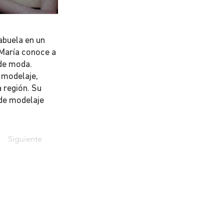
abuela en un
 María conoce a
 de moda.
e modelaje,
 región. Su
 de modelaje
Siguiente