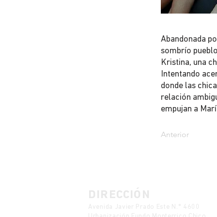
Abandonada por 
sombrío pueblo 
Kristina, una 
Intentando acer
donde las chica
relación ambigu
empujan a María
Anterior
DIRECCIÓN
Avenida Javier Prado Este N.° 4600
Urbanización Fundo Monterrico Chico