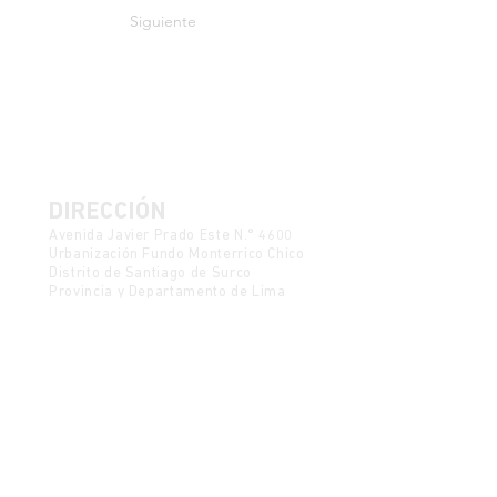
Siguiente
DIRECCIÓN
Avenida Javier Prado Este N.° 4600
Urbanización Fundo Monterrico Chico
Distrito de Santiago de Surco
Provincia y Departamento de Lima
Política de Protección de Datos
Mesa de partes