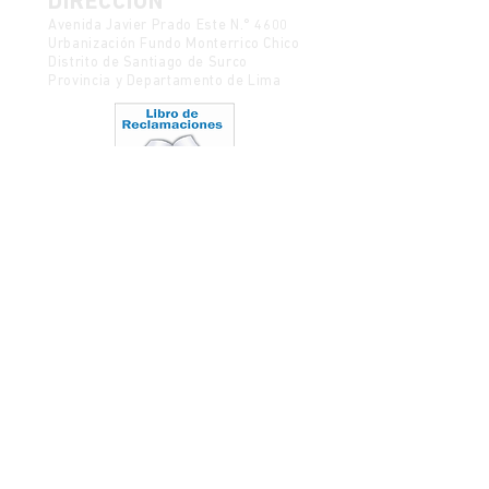
DIRECCIÓN
Avenida Javier Prado Este N.° 4600
Urbanización Fundo Monterrico Chico
Distrito de Santiago de Surco
Provincia y Departamento de Lima
Política de Protección de Datos
Mesa de partes
CONTACTO
semanadelcine@ulima.edu.pe
Código postal 15023
Ediciones anteriores