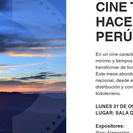
CINE
HACE
PERÚ
En un cine caract
mínimo y tiempos 
transformar de fo
Esta mesa aborda
nacional, desde el
distribución y co
todoterreno.
LUNES 31 DE 
LUGAR: SALA D
Expositores:
Illary Alencastre