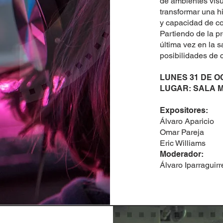
de ambientes visu
transformar una h
y capacidad de co
Partiendo de la p
última vez en la s
posibilidades de 
LUNES 31 DE 
LUGAR: SALA MU
Expositores:
Álvaro Aparicio
Omar Pareja
Eric Williams
Moderador:
Álvaro Iparraguirr