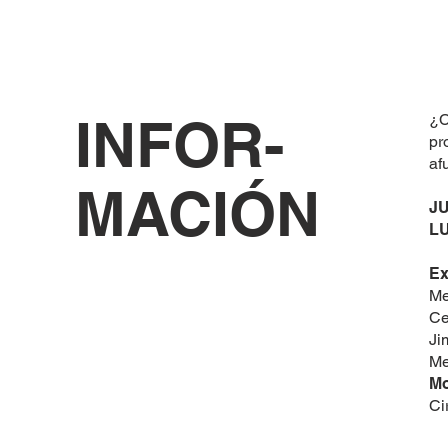
INFOR-
¿C
pr
af
MACIÓN
J
LU
Ex
Me
Ce
Ji
Me
Mo
Ci