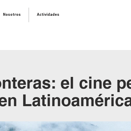
Nosotros
Actividades
onteras: el cine 
en
Latinoaméric