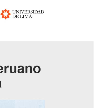
peruano
a