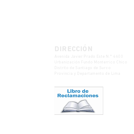
DIRECCIÓN
Avenida Javier Prado Este N.° 4600
Urbanización Fundo Monterrico Chico
Distrito de Santiago de Surco
Provincia y Departamento de Lima
Política de Protección de Datos
Mesa de partes