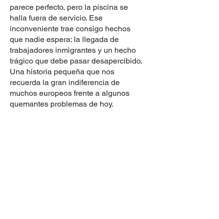
parece perfecto, pero la piscina se
halla fuera de servicio. Ese
inconveniente trae consigo hechos
que nadie espera: la llegada de
trabajadores inmigrantes y un hecho
trágico que debe pasar desapercibido.
Una historia pequeña que nos
recuerda la gran indiferencia de
muchos europeos frente a algunos
quemantes problemas de hoy.
DIRECCIÓN
Avenida Javier Prado Este N.° 4600
Urbanización Fundo Monterrico Chico
Distrito de Santiago de Surco
Provincia y Departamento de Lima