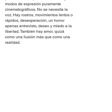
modos de expresión puramente
cinematográficos. No se necesita la
voz. Hay rostros, movimientos lentos o
rápidos, desesperación, un horror
apenas entrevisto, deseo y miedo a la
libertad. También hay amor, quizá
como una ilusión más que como una
realidad.
DIRECCIÓN
Avenida Javier Prado Este N.° 4600
Urbanización Fundo Monterrico Chico
Distrito de Santiago de Surco
Provincia y Departamento de Lima