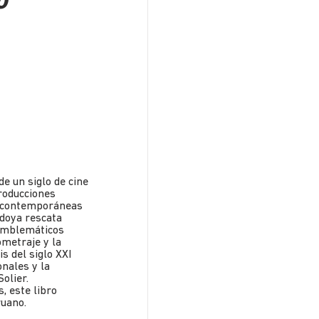
o
e un siglo de cine
roducciones
s contemporáneas
edoya rescata
 emblemáticos
ometraje y la
is del siglo XXI
onales y la
olier.
, este libro
ruano.