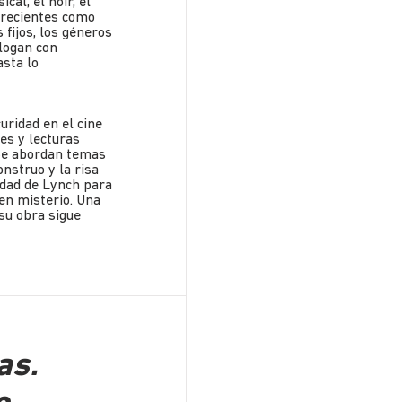
al, el noir, el
 recientes como
fijos, los géneros
alogan con
sta lo
uridad en el cine
es y lecturas
 Se abordan temas
onstruo y la risa
cidad de Lynch para
 en misterio. Una
su obra sigue
as.