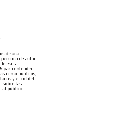
)
os de una
e peruano de autor
 de esos
25 para entender
mas como públicos,
tados y el rol del
n sobre las
r al público