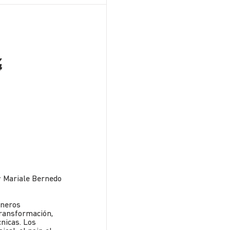
4
 y Mariale Bernedo
éneros
transformación,
cnicas. Los