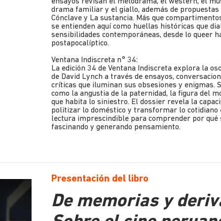
ensayos revisan el melodrama, el wéstern, el music
drama familiar y el giallo, además de propuestas
Cónclave y La sustancia. Más que compartimentos 
se entienden aquí como huellas históricas que di
sensibilidades contemporáneas, desde lo queer ha
postapocalíptico.
Ventana Indiscreta n° 34:
La edición 34 de Ventana Indiscreta explora la osc
de David Lynch a través de ensayos, conversacion
críticas que iluminan sus obsesiones y enigmas.
como la angustia de la paternidad, la figura del m
que habita lo siniestro. El dossier revela la capa
politizar lo doméstico y transformar lo cotidiano
lectura imprescindible para comprender por qué 
fascinando y generando pensamiento.
Presentación del libro
De memorias y deriv