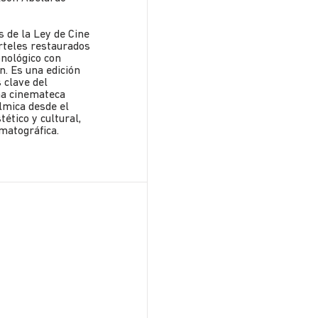
s de la Ley de Cine
teles restaurados
onológico con
n. Es una edición
 clave del
na cinemateca
lmica desde el
ético y cultural,
matográfica.