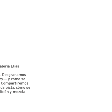
aleria Elías
la. Desgranamos
ley— y cómo se
n. Compartiremos
da pista, cómo se
dición y mezcla