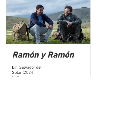
Ramón y Ramón
Dir.: Salvador del
Solar (2024)
100 min.
Ramón (Emanuel Soriano) recibe
las cenizas de su padre con quien
tenía una relación distanciada.
Durante el confinamiento de la
pandemia, conoce a Mateo (Álvaro
Cervantes), un joven español que
queda varado en su edificio. A
pesar de que son muy diferentes,
surge una relación profunda entre