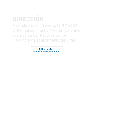
DIRECCIÓN
Avenida Javier Prado Este N.° 4600
Urbanización Fundo Monterrico Chico
Distrito de Santiago de Surco
Provincia y Departamento de Lima
Política de Protección de Datos
Mesa de partes
CONTACTO
semanadelcine@ulima.edu.pe
Código postal 15023
Ediciones anteriores