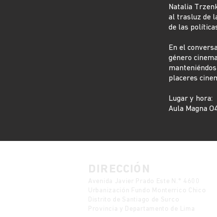
Natalia Trzen
al trasluz de 
de las política
En el conversa
género cinemat
manteniéndose
placeres cinem
Lugar y hora:
Aula Magna O4
DIRECCIÓN
Avenida Javier Prado Este N.° 4600
Urbanización Fundo Monterrico Chico
Distrito de Santiago de Surco
Provincia y Departamento de Lima