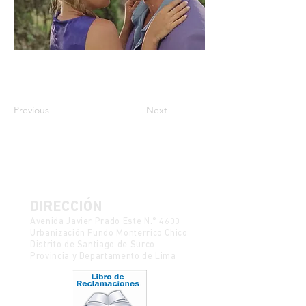
Previous
Next
DIRECCIÓN
Avenida Javier Prado Este N.° 4600
Urbanización Fundo Monterrico Chico
Distrito de Santiago de Surco
Provincia y Departamento de Lima